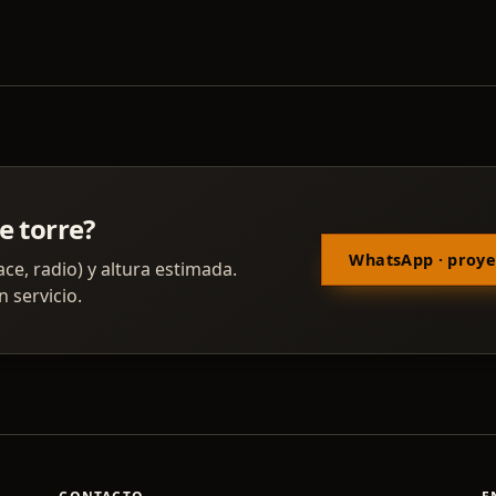
e torre?
WhatsApp · proye
ace, radio) y altura estimada.
 servicio.