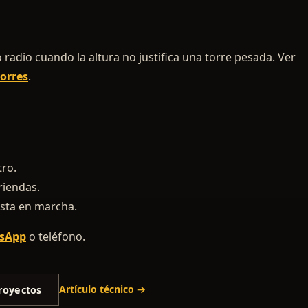
 radio cuando la altura no justifica una torre pesada. Ver
torres
.
tro.
riendas.
uesta en marcha.
sApp
o teléfono.
Artículo técnico →
royectos