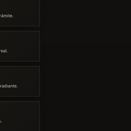
rámite.
real.
rradiante.
s.