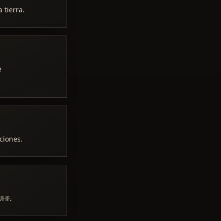
 tierra.
e
ciones.
UHF.