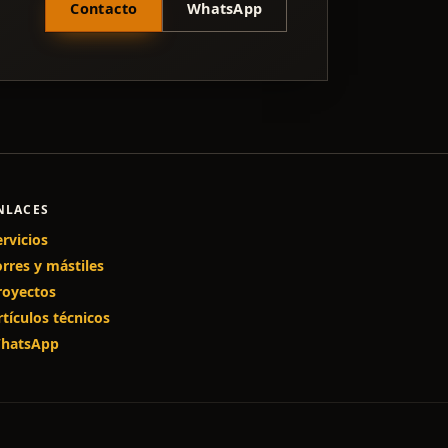
Contacto
WhatsApp
NLACES
ervicios
orres y mástiles
royectos
rtículos técnicos
hatsApp