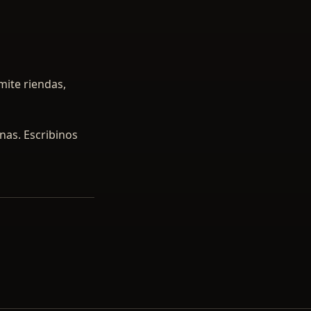
mite riendas,
enas. Escribinos