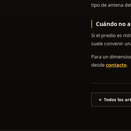
tipo de antena def
Cuándo no a
Si el predio es mí
suele convenir u
Para un dimensiona
desde
contacto
.
← Todos los art