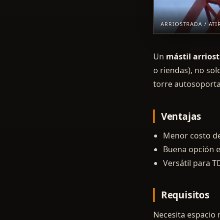
ARRIOSTRADA / AT
Un
mástil arrios
o riendas), no so
torre autosoporta
Ventajas
Menor costo de
Buena opción e
Versátil para T
Requisitos
Necesita espacio r