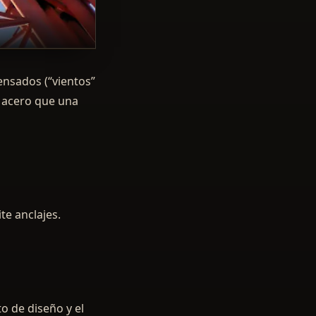
tensados (“vientos”
s acero que una
te anclajes.
to de diseño y el