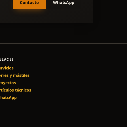
Contacto
WhatsApp
NLACES
ervicios
orres y mástiles
royectos
rtículos técnicos
hatsApp