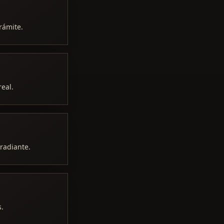
rámite.
real.
rradiante.
s.