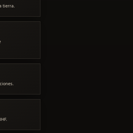
 tierra.
e
ciones.
UHF.