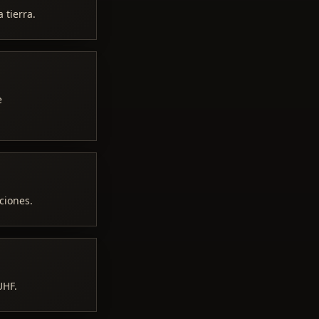
 tierra.
e
ciones.
UHF.