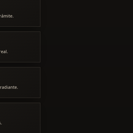
rámite.
real.
rradiante.
s.