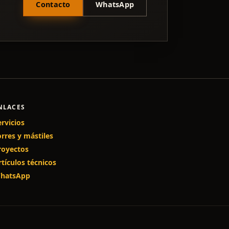
Contacto
WhatsApp
NLACES
ervicios
orres y mástiles
royectos
rtículos técnicos
hatsApp