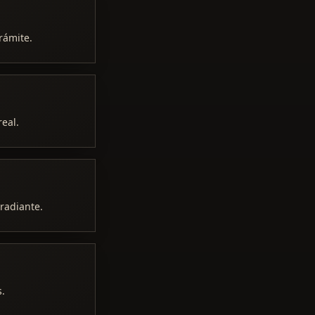
rámite.
real.
rradiante.
s.