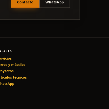
Contacto
WhatsApp
NLACES
ervicios
orres y mástiles
royectos
rtículos técnicos
hatsApp