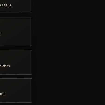
 tierra.
e
ciones.
UHF.