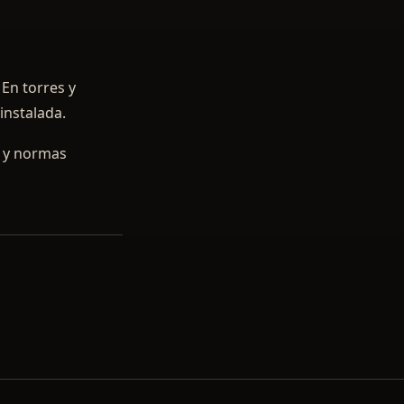
 En torres y
instalada.
s y normas